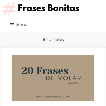
Saltar
al
contenido
Menu
Anuncios