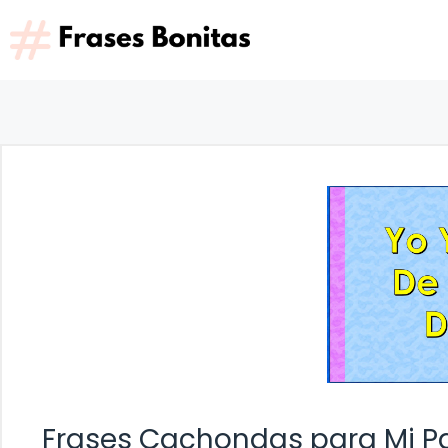
Saltar
al
contenido
Frases Cachondas para Mi P