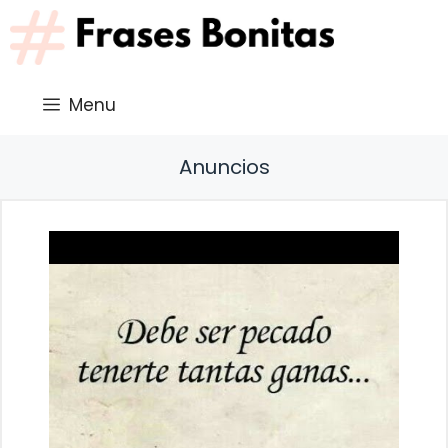
Saltar
al
contenido
Menu
Anuncios