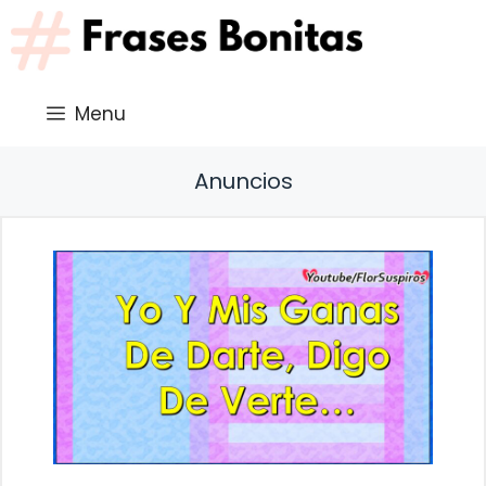
Saltar
al
contenido
Menu
Anuncios