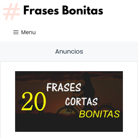
Saltar
al
contenido
Menu
Anuncios