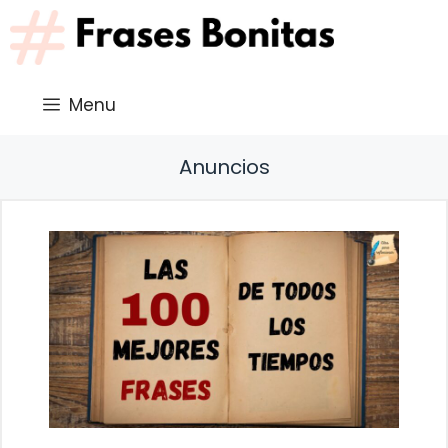
Saltar
al
contenido
Menu
Anuncios