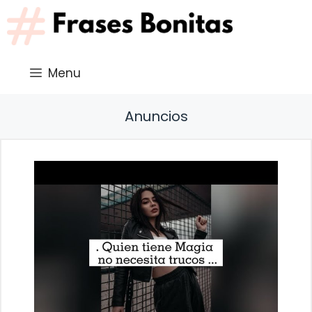
Saltar
al
contenido
Menu
Anuncios