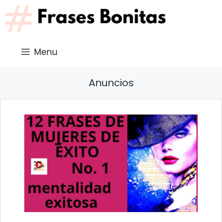
Saltar
al
contenido
Menu
Anuncios