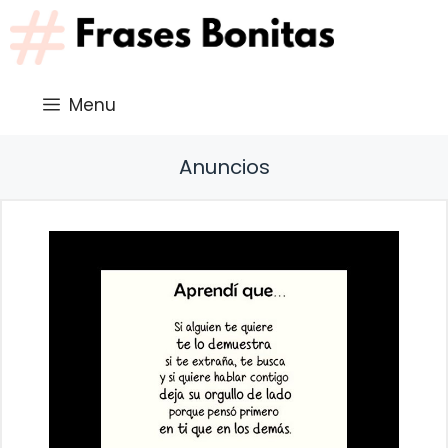
Saltar
al
contenido
Menu
Anuncios