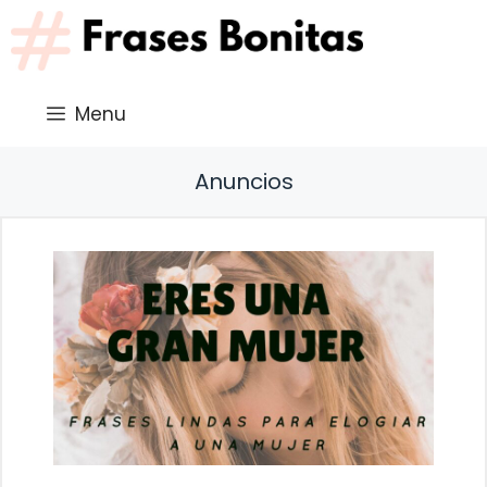
Saltar
al
contenido
Menu
Anuncios