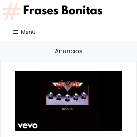
Saltar
al
contenido
Menu
Anuncios