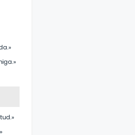
s
da.»
iga.»
tud.»
»