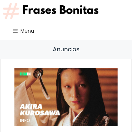
Saltar
al
contenido
Menu
Anuncios