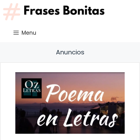
Saltar
al
contenido
Menu
Anuncios