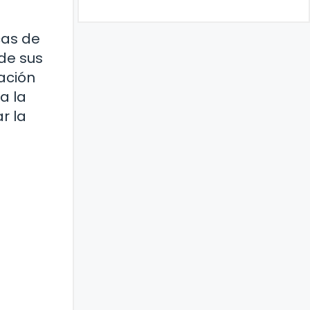
cas de
 de sus
zación
a la
r la