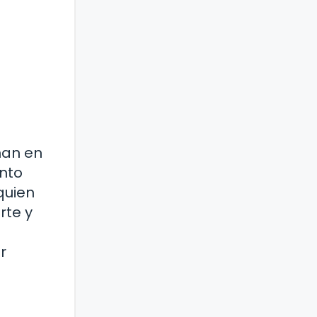
nan en
into
quien
rte y
r