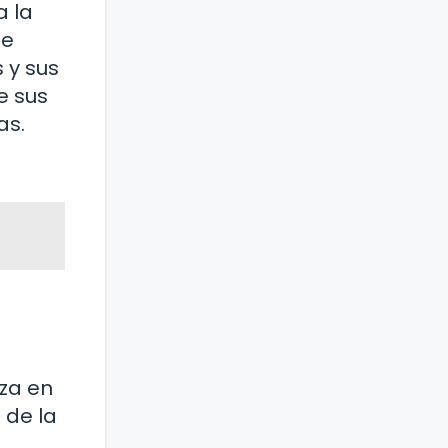
a la
de
 y sus
e sus
as.
za en
 de la