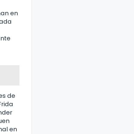
nan en
Nada
ante
es de
Frida
nder
guen
nal en