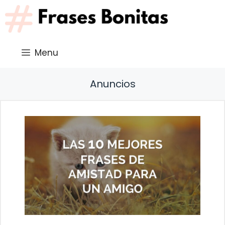
Saltar
al
contenido
Menu
Anuncios