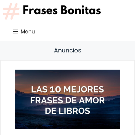
Saltar
al
contenido
Menu
Anuncios