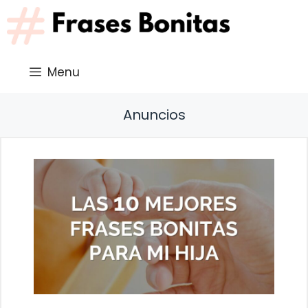
Saltar
al
contenido
Menu
Anuncios