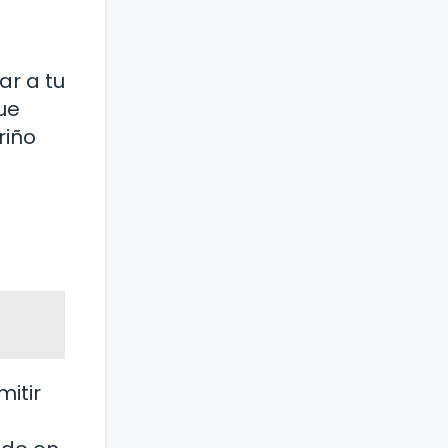
ar a tu
ue
riño
itir