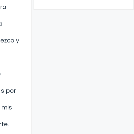
ara
a
ezco y
e
as por
 mis
te.