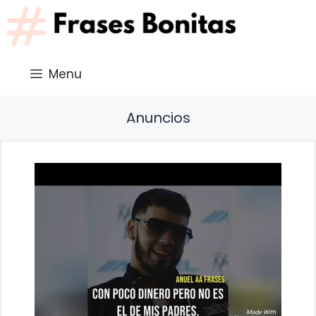
Saltar
al
contenido
Menu
Anuncios