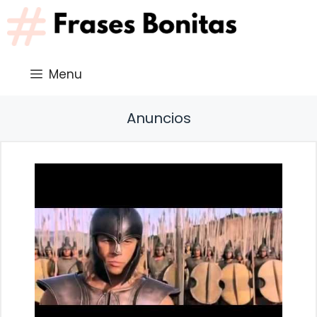
Saltar
al
contenido
Menu
Anuncios