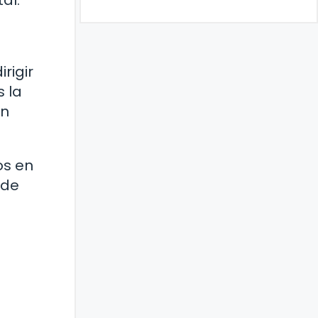
al.
rigir
 la
en
os en
 de