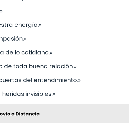
»
estra energía.»
mpasión.»
 de lo cotidiano.»
o de toda buena relación.»
 puertas del entendimiento.»
eridas invisibles.»
ovio a Distancia