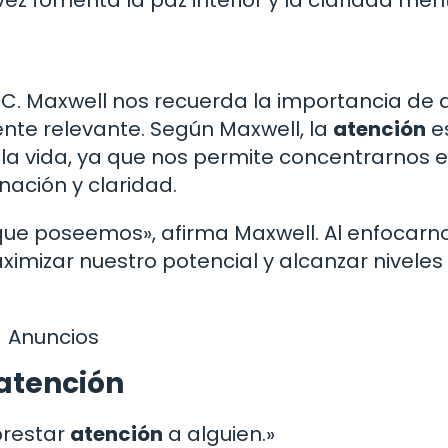
vez fomenta la paz interior y la claridad ment
 C. Maxwell nos recuerda la importancia de di
te relevante. Según Maxwell, la
atención
es
e la vida, ya que nos permite concentrarnos 
nación y claridad.
que poseemos», afirma Maxwell. Al enfocarn
mizar nuestro potencial y alcanzar niveles
Anuncios
atención
prestar
atención
a alguien.»