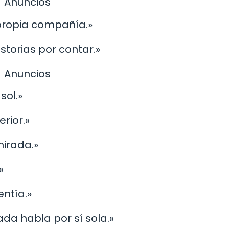
Anuncios
propia compañía.»
istorias por contar.»
Anuncios
sol.»
erior.»
mirada.»
»
entía.»
da habla por sí sola.»