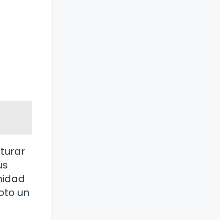
turar
us
unidad
oto un