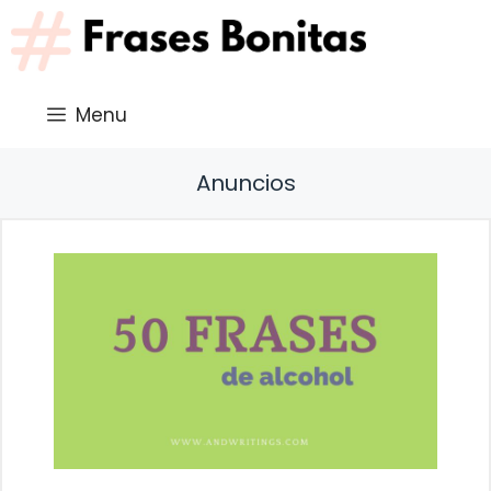
Saltar
al
contenido
Menu
Anuncios