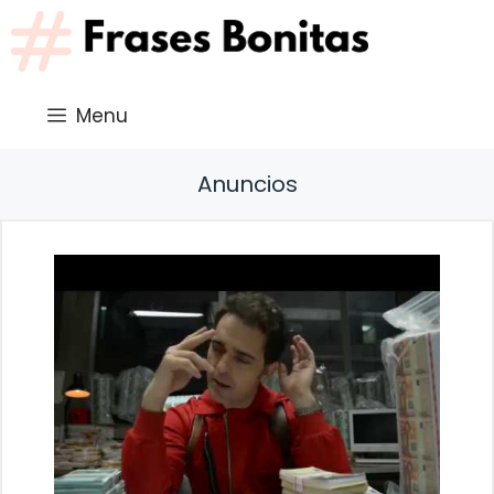
Saltar
al
contenido
Menu
Anuncios