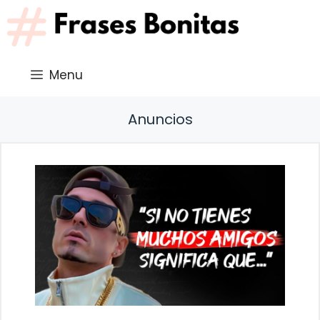
Saltar
al
contenido
Menu
Anuncios