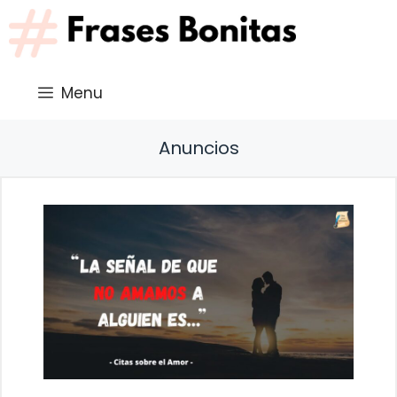
Saltar
al
contenido
Menu
Anuncios