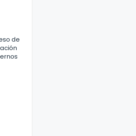
ceso de
zación
ternos