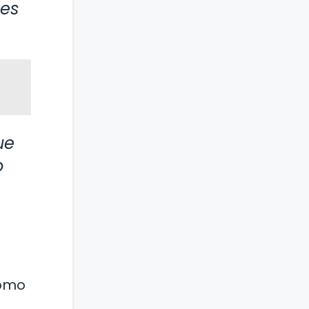
 es
ue
o
como