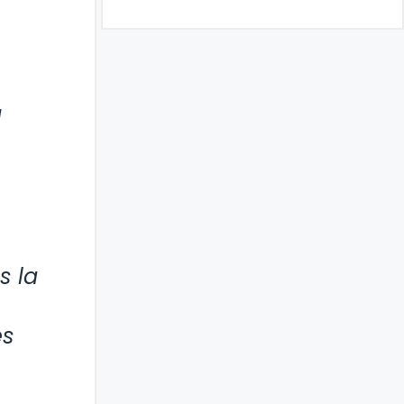
u
s la
es