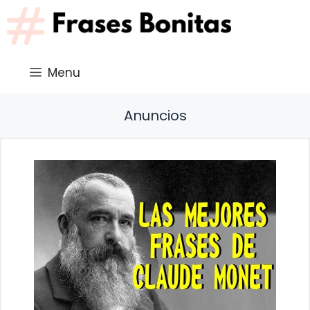
Saltar
al
contenido
Menu
Anuncios