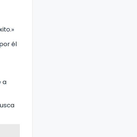
ito.»
por él
e a
busca