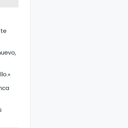
 te
nuevo,
lo.»
unca
s