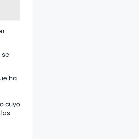
er
s se
que ha
no cuyo
 las