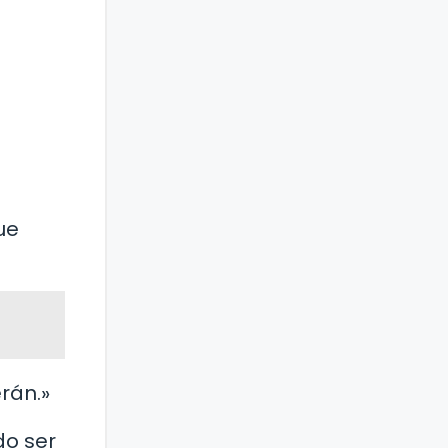
ue
rán.»
do ser