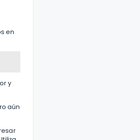
os en
or y
tro aún
resar
tiliza