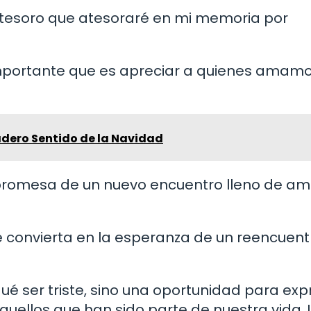
n tesoro que atesoraré en mi memoria por
importante que es apreciar a quienes amam
adero Sentido de la Navidad
promesa de un nuevo encuentro lleno de am
se convierta en la esperanza de un reencuen
é ser triste, sino una oportunidad para exp
uellos que han sido parte de nuestra vida. U