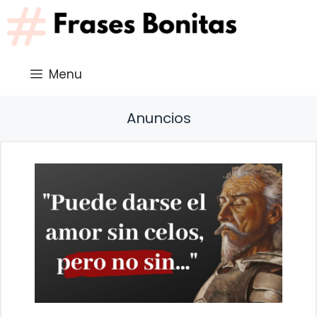
Saltar
al
contenido
Menu
Anuncios