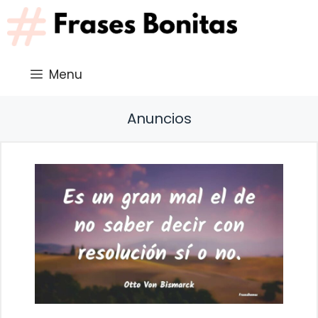
Saltar
al
contenido
Menu
Anuncios