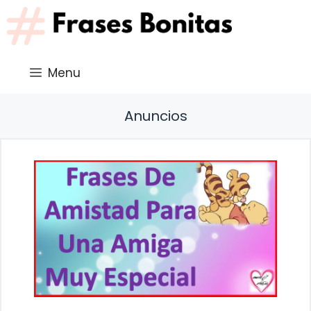
Saltar
al
contenido
Menu
Anuncios