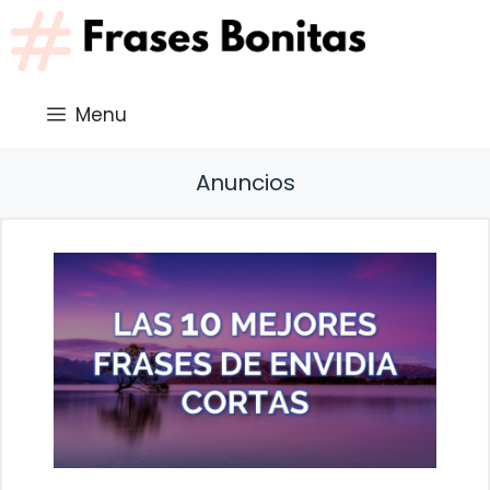
Saltar
al
contenido
Menu
Anuncios