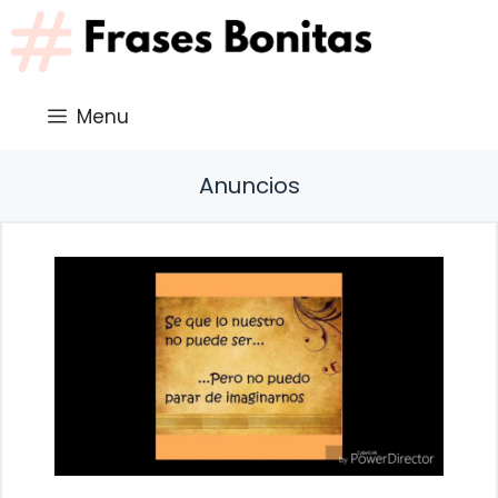
Saltar
al
contenido
Menu
Anuncios