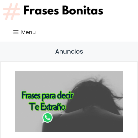
Saltar
al
contenido
Menu
Anuncios