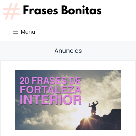
Saltar
al
contenido
Menu
Anuncios