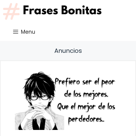
Saltar
al
contenido
Menu
Anuncios