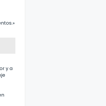
ntos.»
or y a
aje
en