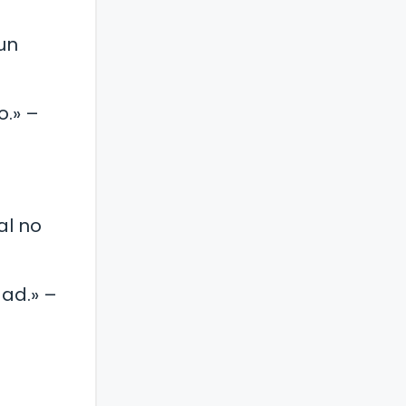
un
o.» –
al no
dad.» –