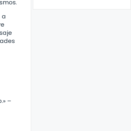
ismos.
 a
ve
saje
dades
.» –