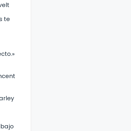
velt
s te
cto.»
incent
arley
 bajo