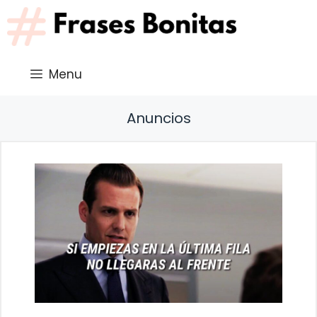
Saltar
al
contenido
Menu
Anuncios