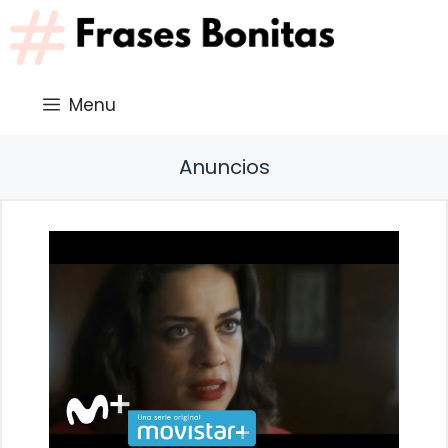
Saltar
al
contenido
Menu
Anuncios