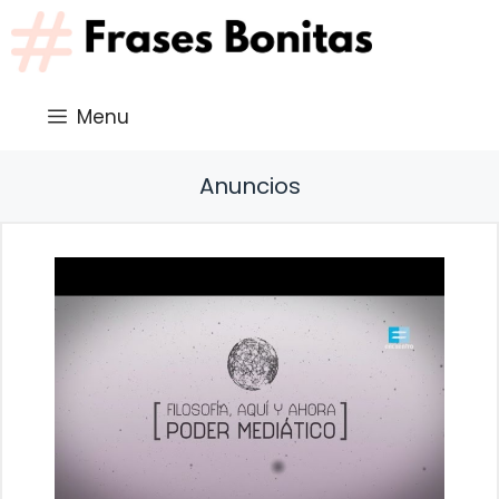
Saltar
al
contenido
Menu
Anuncios