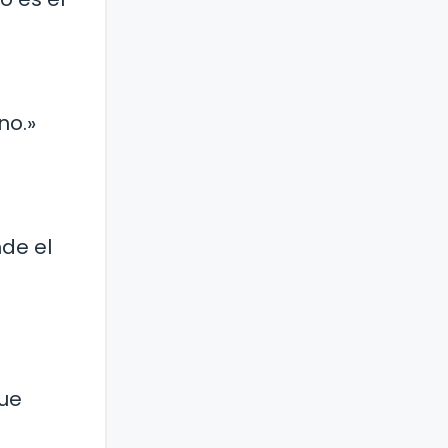
no.»
de el
que