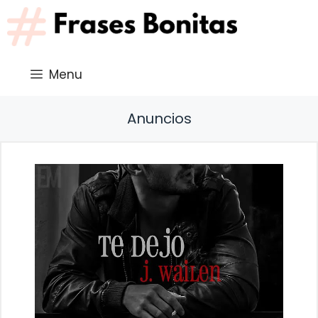
Saltar
al
contenido
Menu
Anuncios