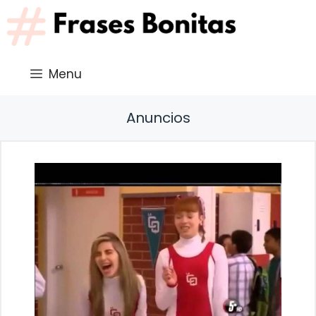
Saltar
al
contenido
Menu
Anuncios