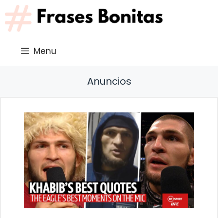
Saltar
al
contenido
Menu
Anuncios