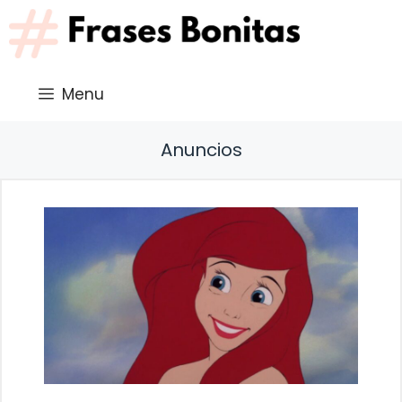
Saltar
al
contenido
Menu
Anuncios