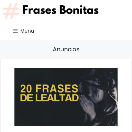
Saltar
al
contenido
Menu
Anuncios