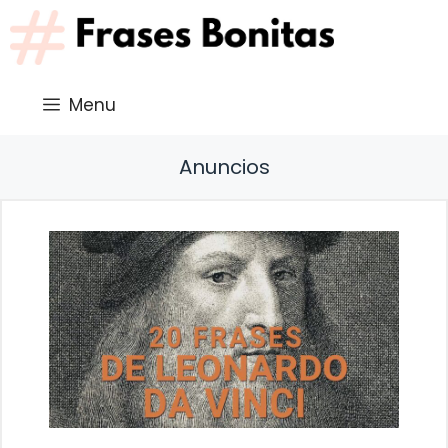
Saltar
al
contenido
Menu
Anuncios